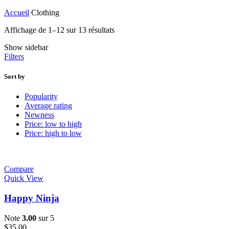
Accueil
Clothing
Affichage de 1–12 sur 13 résultats
Show sidebar
Filters
Sort by
Popularity
Average rating
Newness
Price: low to high
Price: high to low
Compare
Quick View
Happy Ninja
Note
3.00
sur 5
$
35.00