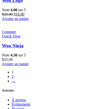
Woo Logo
Note
4.00
sur 5
Le
Le
$
20.00
$
18.00
prix
prix
Ajouter au panier
initial
actuel
était :
est :
$20.00.
$18.00.
Compare
Quick View
Woo Ninja
Note
4.50
sur 5
$
35.00
Ajouter au panier
1
2
→
Activités
À propos
Événements
Boxeurs