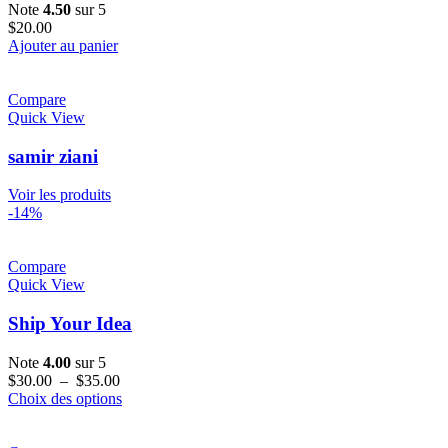
Note
4.50
sur 5
$
20.00
Ajouter au panier
Compare
Quick View
samir ziani
Voir les produits
-14%
Compare
Quick View
Ship Your Idea
Note
4.00
sur 5
Plage
$
30.00
–
$
35.00
de
Ce
Choix des options
prix :
produit
$30.00
a