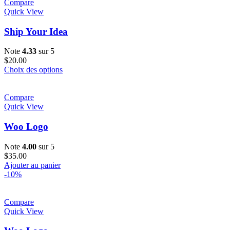
à
plusieurs
Compare
$35.00
variations.
Quick View
Les
options
Ship Your Idea
peuvent
être
Note
4.33
sur 5
choisies
$
20.00
sur
Ce
Choix des options
la
produit
page
a
du
plusieurs
Compare
produit
variations.
Quick View
Les
options
Woo Logo
peuvent
être
Note
4.00
sur 5
choisies
$
35.00
sur
Ajouter au panier
la
-10%
page
du
produit
Compare
Quick View