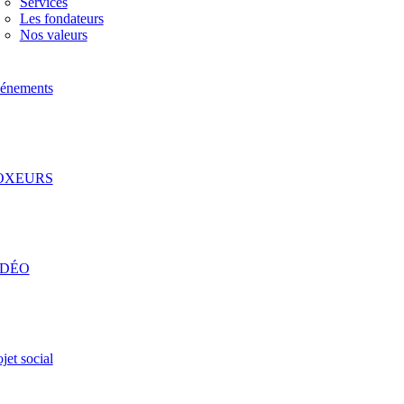
Services
Les fondateurs
Nos valeurs
énements
OXEURS
IDÉO
jet social