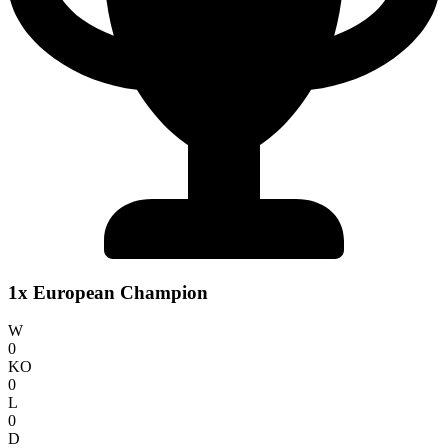
1x European Champion
W
0
KO
0
L
0
D