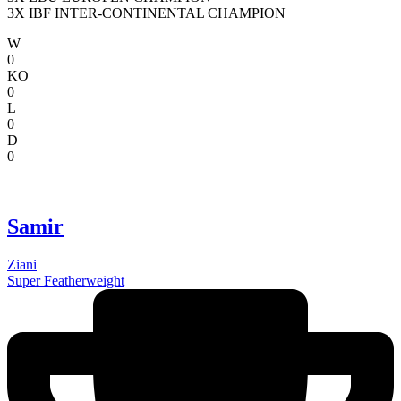
3X IBF INTER-CONTINENTAL CHAMPION
W
0
KO
0
L
0
D
0
Samir
Ziani
Super Featherweight